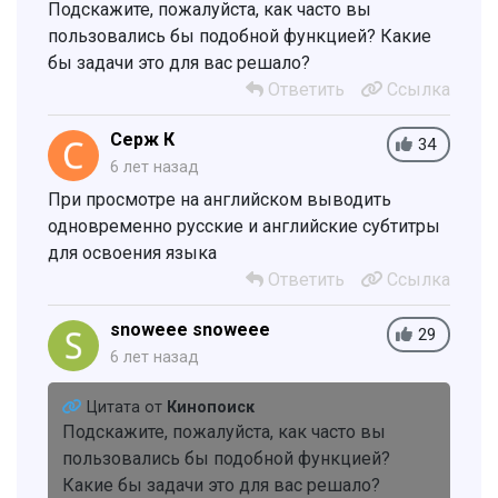
Подскажите, пожалуйста, как часто вы
пользовались бы подобной функцией? Какие
бы задачи это для вас решало?
Ответить
Ссылка
Серж К
34
6 лет назад
При просмотре на английском выводить
одновременно русские и английские субтитры
для освоения языка
Ответить
Ссылка
snoweee snoweee
29
6 лет назад
Цитата от
Кинопоиск
Подскажите, пожалуйста, как часто вы
пользовались бы подобной функцией?
Какие бы задачи это для вас решало?