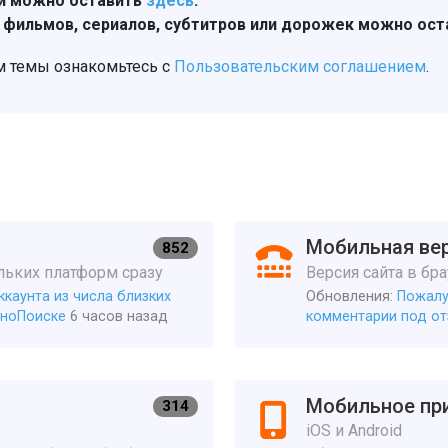
и можно оставить
здесь
.
 фильмов, сериалов, субтитров или дорожек можно ос
 темы ознакомьтесь с
Пользовательским соглашением
Мобильная вер
852
ьких платформ сразу
Версия сайта в бр
каунта из числа близких
Обновления:
Пожалу
иноПоиске
6 часов назад
комментарии под от
Мобильное пр
314
iOS и Android