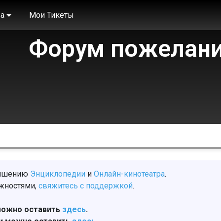
а
Мои Тикеты
Форум пожелани
Всегда рады в
учшению
Энциклопедии
и
Онлайн-кинотеатра
.
ожностями,
свяжитесь с поддержкой
.
можно оставить
здесь
.