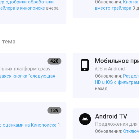
ер одобрили обработали
Обновления:
Кнопка
рейлера в кинопоиске
вчера
вместо трейлера
3 
1 тема
Мобильное пр
428
ьких платформ сразу
iOS и Android
аяся кнопка "следующая
Обновления:
Раздел
HD  iOS с фильтрам
назад
139
Android TV
Предложения для т
с оценками на Кинопоиске
1
Обновления:
Отключ