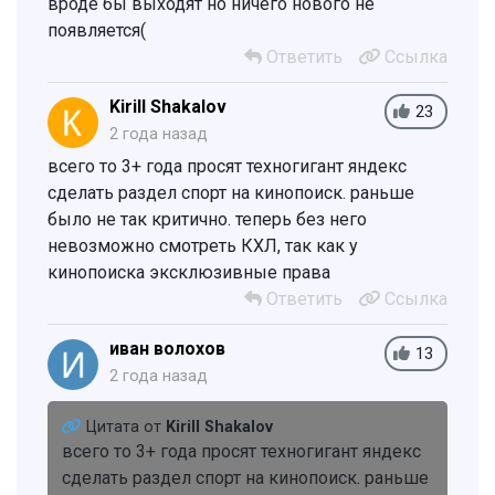
вроде бы выходят но ничего нового не
появляется(
Ответить
Ссылка
Kirill Shakalov
23
2 года назад
всего то 3+ года просят техногигант яндекс
сделать раздел спорт на кинопоиск. раньше
было не так критично. теперь без него
невозможно смотреть КХЛ, так как у
кинопоиска эксклюзивные права
Ответить
Ссылка
иван волохов
13
2 года назад
Цитата от
Kirill Shakalov
всего то 3+ года просят техногигант яндекс
сделать раздел спорт на кинопоиск. раньше