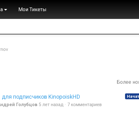
а
Мои Тикеты
rnov
Более н
для подписчиков KinopoiskHD
Нача
Андрей Голубцов
5 лет назад
7 комментариев