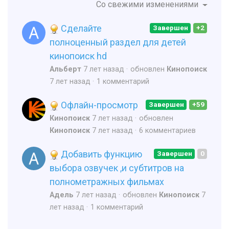
Со свежими изменениями
Сделайте
Завершен
+2
полноценный раздел для детей
кинопоиск hd
Альберт
7 лет назад
обновлен
Кинопоиск
7 лет назад
1 комментарий
Офлайн-просмотр
Завершен
+59
Кинопоиск
7 лет назад
обновлен
Кинопоиск
7 лет назад
6 комментариев
Добавить функцию
Завершен
0
выбора озвучек ,и субтитров на
полнометражных фильмах
Адель
7 лет назад
обновлен
Кинопоиск
7
лет назад
1 комментарий