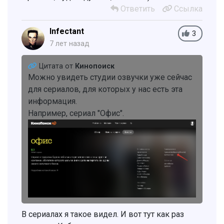
Ответить
Ссылка
Infectant
3
7 лет назад
Цитата от
Кинопоиск
Можно увидеть студии озвучки уже сейчас
для сериалов, для которых у нас есть эта
информация.
Например, сериал "Офис".
В сериалах я такое видел. И вот тут как раз