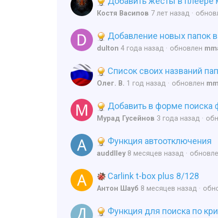
Добавить жесты в плеере 
Костя Васипов
7 лет назад
обнов
Добавление новых папок 
dulton
4 года назад
обновлен
mm
Список своих названий пап
Олег. В.
1 год назад
обновлен
mm
Добавить в форме поиска 
Мурад Гусейнов
3 года назад
об
Функция автоотключения
auddlley
8 месяцев назад
обновл
Carlink t-box plus 8/128
Антон Шауб
8 месяцев назад
обн
Функция для поиска по кр