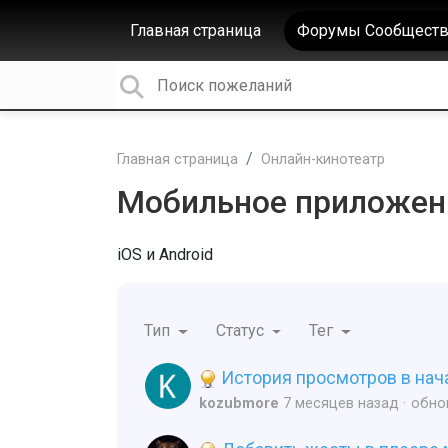
Главная страница
Форумы Сообществ
Главная страница
Онлайн-кинотеатр
Мобильное приложен
iOS и Android
Тип
Статус
Тег
История просмотров в нача
kozubmore
7 месяцев назад
обно