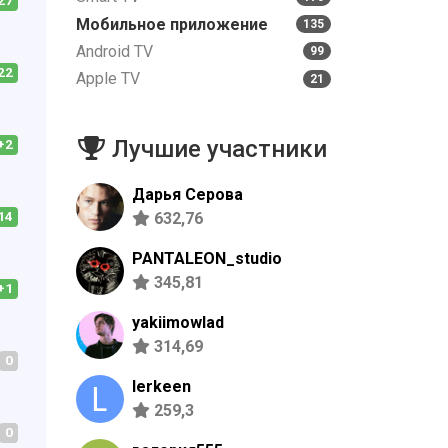
27
Мобильное приложение
135
Android TV
99
22
Apple TV
21
Лучшие участники
+2
Дарья Серова
14
632,76
PANTALEON_studio
345,81
+1
yakiimowlad
314,69
0
lerkeen
259,3
0