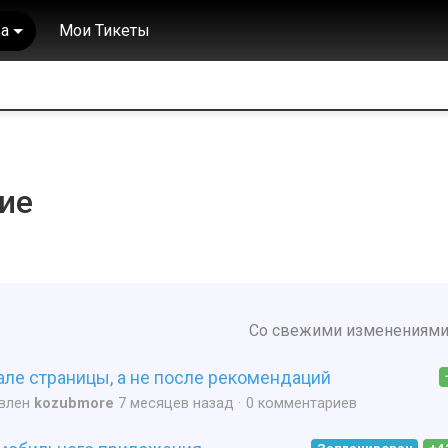
а
Мои Тикеты
ие
Со свежими изменениям
ле страницы, а не после рекомендаций
влен
kozubmore
7 месяцев назад
0 комментариев