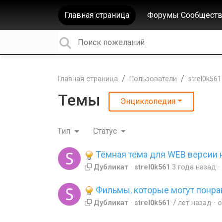
Главная страница
Форумы Сообществ
Главная страница
Пользователи
strel0k561
Темы
Энциклопедия
Тип
Статус
Тёмная тема для WEB версии 
Дубликат
strel0k561
3 года назад
Фильмы, которые могут понра
Дубликат
strel0k561
7 лет назад
о