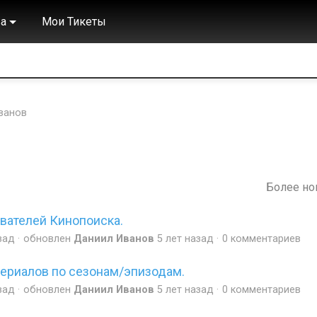
а
Мои Тикеты
ванов
Более н
вателей Кинопоиска.
зад
обновлен
Даниил Иванов
5 лет назад
0 комментариев
ериалов по сезонам/эпизодам.
зад
обновлен
Даниил Иванов
5 лет назад
0 комментариев