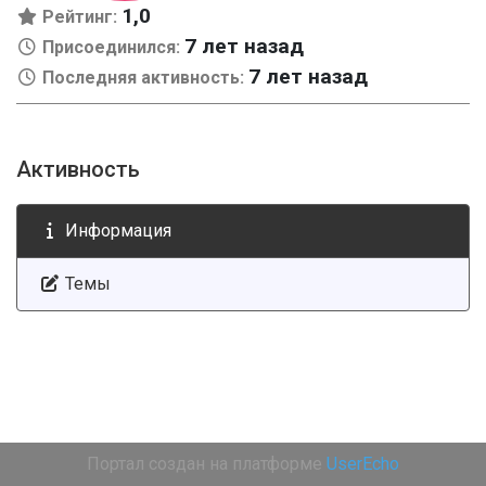
1,0
Рейтинг:
7 лет назад
Присоединился:
7 лет назад
Последняя активность:
Активность
Информация
Темы
Портал создан на платформе
UserEcho