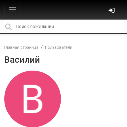
Главная страница
Пользователи
Василий