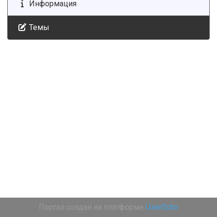
Информация
Темы
Портал создан на платформе
UserEcho