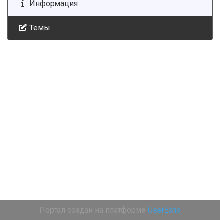
Информация
Темы
Портал создан на платформе
UserEcho