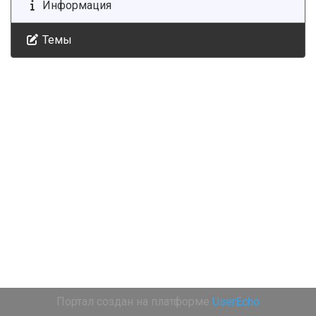
Информация
Темы
Портал создан на платформе
UserEcho