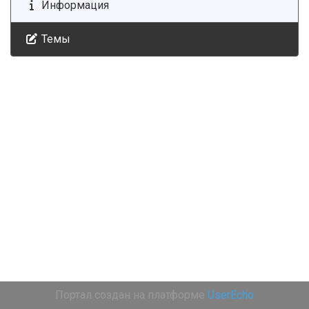
Информация
Темы
Портал создан на платформе
UserEcho