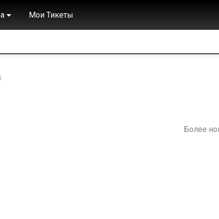
а
Мои Тикеты
.
Более н