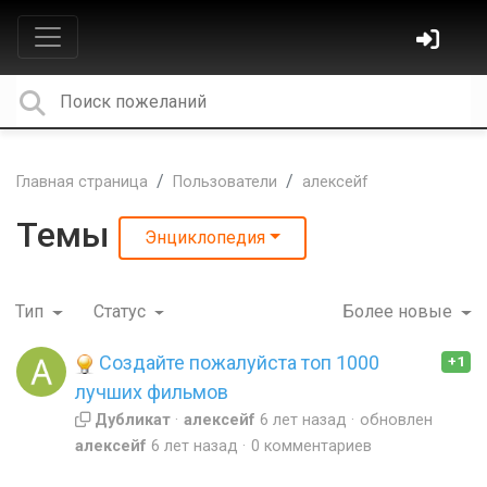
Главная страница
Пользователи
алексейf
Темы
Энциклопедия
Тип
Статус
Более новые
Создайте пожалуйста топ 1000
+1
лучших фильмов
Дубликат
алексейf
6 лет назад
обновлен
алексейf
6 лет назад
0 комментариев