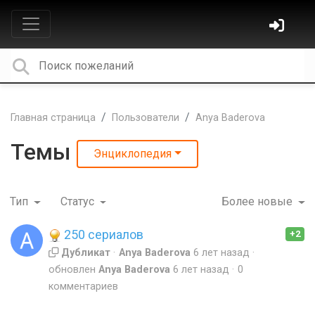
Главная страница
Пользователи
Anya Baderova
Темы
Энциклопедия
Тип
Статус
Более новые
250 сериалов
+2
Дубликат
Anya Baderova
6 лет назад
обновлен
Anya Baderova
6 лет назад
0
комментариев