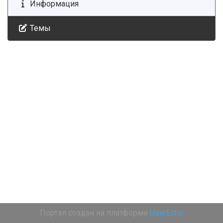
Информация
Темы
Портал создан на платформе
UserEcho