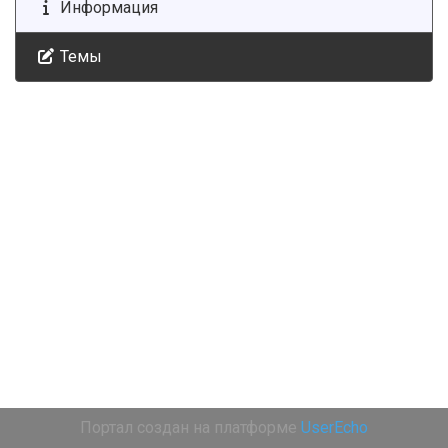
Информация
Темы
Портал создан на платформе
UserEcho