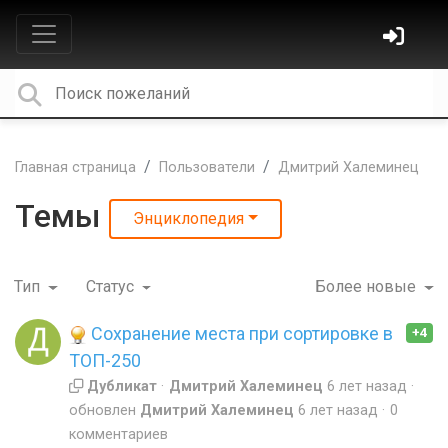
Главная страница
Пользователи
Дмитрий Халеминец
Темы
Энциклопедия
Тип
Статус
Более новые
Сохранение места при сортировке в
+4
ТОП-250
Дубликат
Дмитрий Халеминец
6 лет назад
обновлен
Дмитрий Халеминец
6 лет назад
0
комментариев