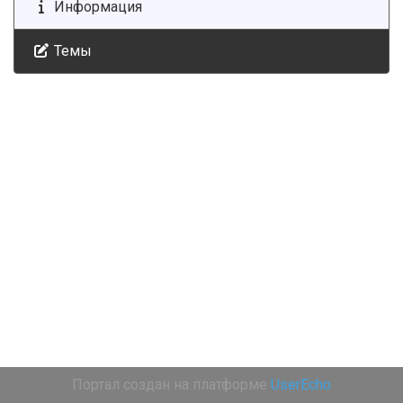
Информация
Темы
Портал создан на платформе
UserEcho