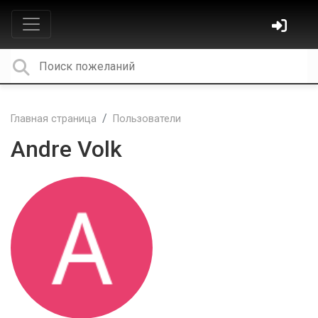
Главная страница
Пользователи
Andre Volk