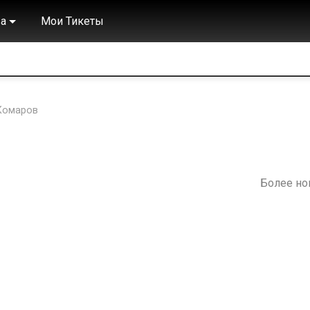
а
Мои Тикеты
Комаров
Более н