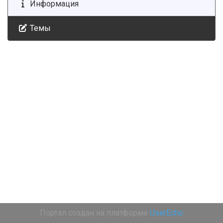
Информация
Темы
Портал создан на платформе
UserEcho