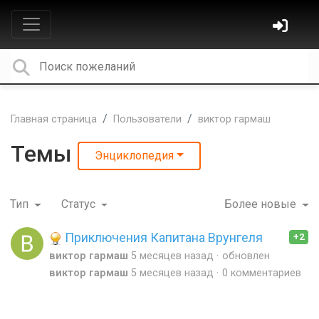
Главная страница
Пользователи
виктор гармаш
Темы
Энциклопедия
Тип
Статус
Более новые
Приключения Капитана Врунгеля
+2
виктор гармаш
5 месяцев назад
обновлен
виктор гармаш
5 месяцев назад
0 комментариев