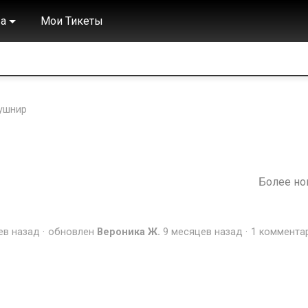
а
Мои Тикеты
ушнир
Более н
ев назад
обновлен
Вероника Ж.
9 месяцев назад
1 коммента