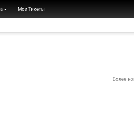
а
Мои Тикеты
Более н