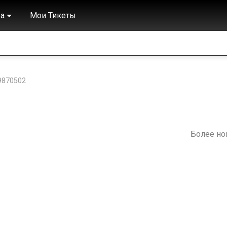
а
Мои Тикеты
9870502
Более н