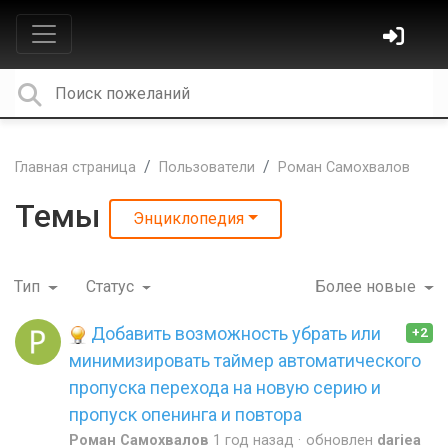
Главная страница
Пользователи
Роман Самохвалов
Темы
Энциклопедия
Тип
Статус
Более новые
Добавить возможность убрать или
+2
минимизировать таймер автоматического
пропуска перехода на новую серию и
пропуск опенинга и повтора
Роман Самохвалов
1 год назад
обновлен
dariea