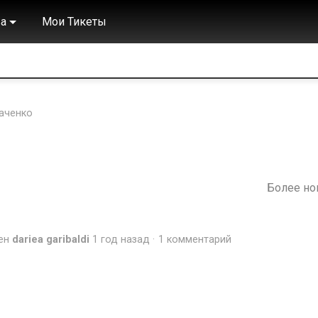
а
Мои Тикеты
каченко
Более н
ен
dariea garibaldi
1 год назад
1 комментарий