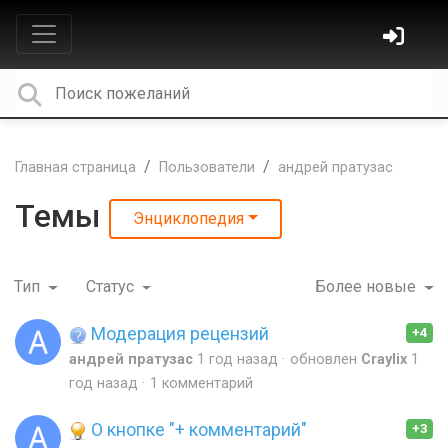
Главная страница
Пользователи
андрей пратузас
Темы
Энциклопедия
Тип
Статус
Более новые
Модерация рецензий
+4
андрей пратузас
1 год назад
обновлен
Craylix
1
год назад
1 комментарий
О кнопке "+ комментарий"
+3