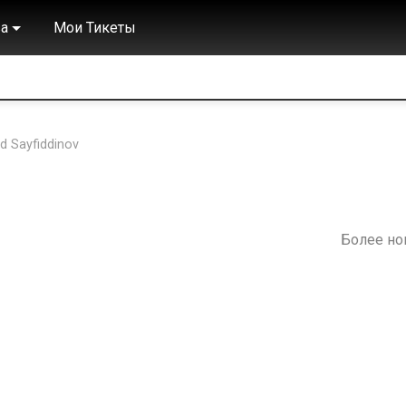
а
Мои Тикеты
d Sayfiddinov
Более н