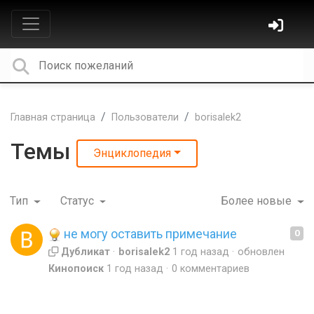
Главная страница
Пользователи
borisalek2
Темы
Энциклопедия
Тип
Статус
Более новые
не могу оставить примечание
0
Дубликат
borisalek2
1 год назад
обновлен
Кинопоиск
1 год назад
0 комментариев