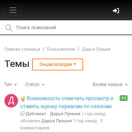
Главная страница
Пользователи
Дарья Пузыня
Темы
Энциклопедия
Тип
Статус
Более новые
Возможность отмечать просмотр и
+1
ставить оценку сериалам по сезонам
Дубликат
Дарья Пузыня
1 год назад
обновлен
Дарья Пузыня
1 год назад
0
комментариев