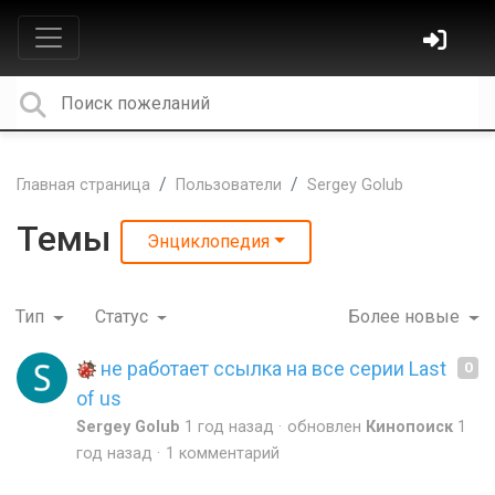
Главная страница
Пользователи
Sergey Golub
Темы
Энциклопедия
Тип
Статус
Более новые
не работает ссылка на все серии Last
0
of us
Sergey Golub
1 год назад
обновлен
Кинопоиск
1
год назад
1 комментарий