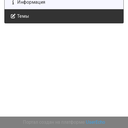
Информация
Темы
Портал создан на платформе
UserEcho