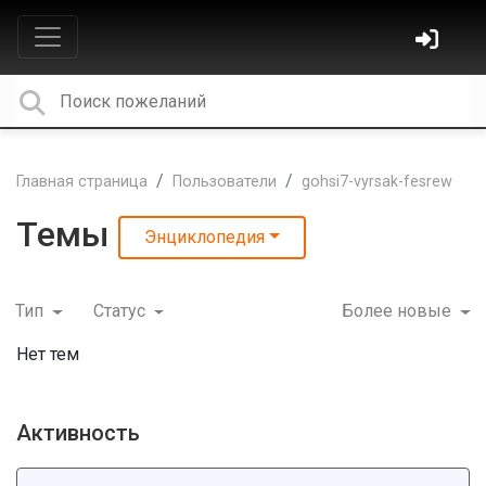
Главная страница
Пользователи
gohsi7-vyrsak-fesrew
Темы
Энциклопедия
Тип
Статус
Более новые
Нет тем
Активность