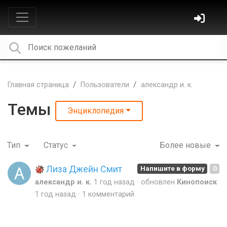
Главная страница
Пользователи
александр и. к.
Темы
Энциклопедия
Тип
Статус
Более новые
Лиза Джейн Смит
Напишите в форму
0
александр и. к.
1 год назад
обновлен
Кинопоиск
1 год назад
1 комментарий