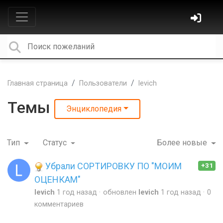
Главная страница
Пользователи
levich
Темы
Энциклопедия
Тип
Статус
Более новые
Убрали СОРТИРОВКУ ПО "МОИМ
+31
ОЦЕНКАМ"
levich
1 год назад
обновлен
levich
1 год назад
0
комментариев