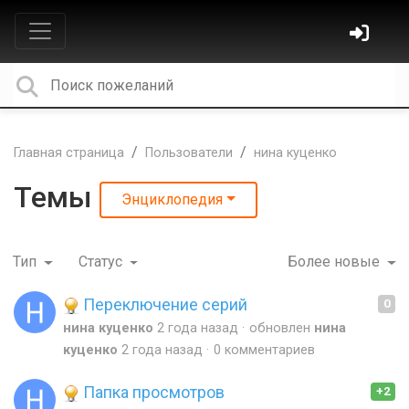
Главная страница
Пользователи
нина куценко
Темы
Энциклопедия
Тип
Статус
Более новые
Переключение серий
0
нина куценко
2 года назад
обновлен
нина
куценко
2 года назад
0 комментариев
Папка просмотров
+2