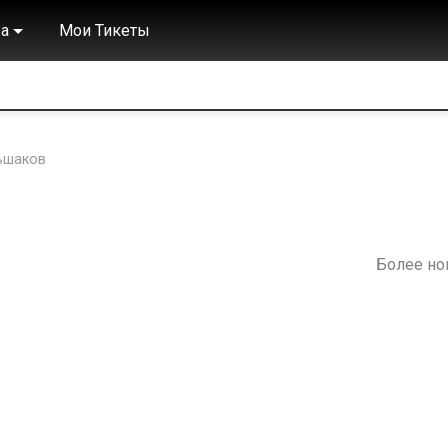
а
Мои Тикеты
ьшаков
Более н