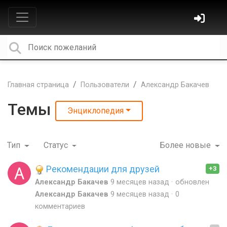
Главная страница
Пользователи
Александр Бакачев
Темы
Энциклопедия
Тип
Статус
Более новые
Рекомендации для друзей
+3
Александр Бакачев
9 месяцев назад
обновлен
Александр Бакачев
9 месяцев назад
0
комментариев