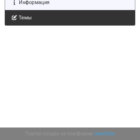
Информация
Темы
Портал создан на платформе
UserEcho