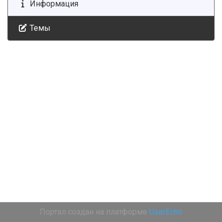
Информация
Темы
Портал создан на платформе
UserEcho