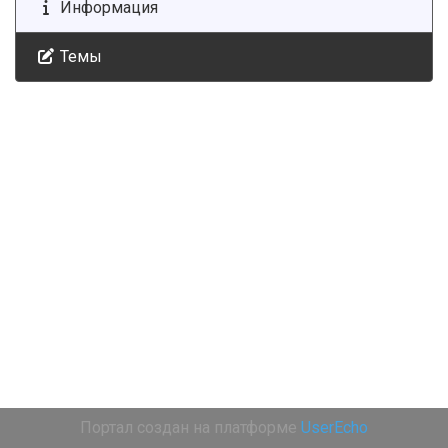
Информация
Темы
Портал создан на платформе
UserEcho