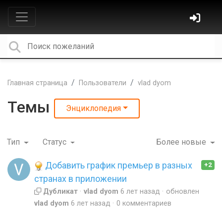
Главная страница
Пользователи
vlad dyom
Темы
Энциклопедия
Тип
Статус
Более новые
Добавить график премьер в разных
+2
странах в приложении
Дубликат
vlad dyom
6 лет назад
обновлен
vlad dyom
6 лет назад
0 комментариев