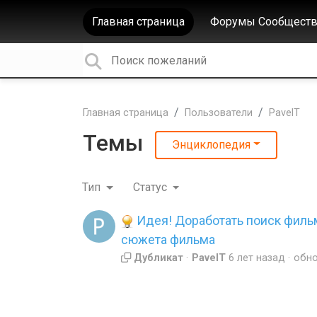
Главная страница
Форумы Сообществ
Главная страница
Пользователи
PavelT
Темы
Энциклопедия
Тип
Статус
Идея! Доработать поиск филь
сюжета фильма
Дубликат
PavelT
6 лет назад
обн