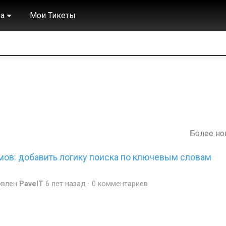
а
Мои Тикеты
Более н
мов: добавить логику поиска по ключевым словам
овлен
PavelT
6 лет назад
0 комментариев