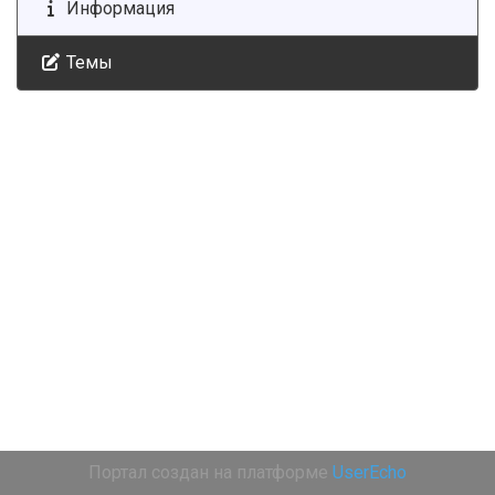
Информация
Темы
Портал создан на платформе
UserEcho