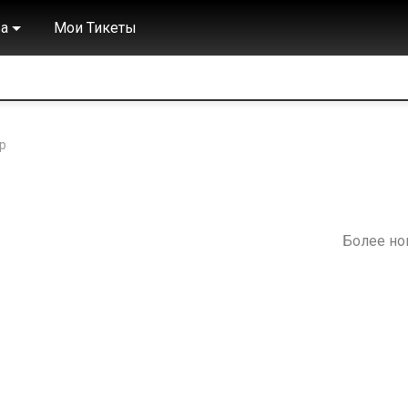
а
Мои Тикеты
р
Более н