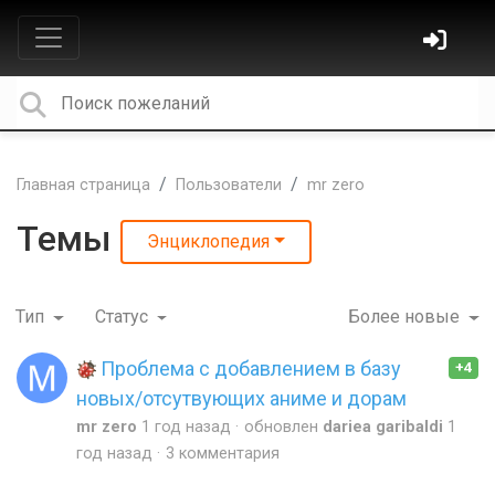
Главная страница
Пользователи
mr zero
Темы
Энциклопедия
Тип
Статус
Более новые
Проблема с добавлением в базу
+4
новых/отсутвующих аниме и дорам
mr zero
1 год назад
обновлен
dariea garibaldi
1
год назад
3 комментария