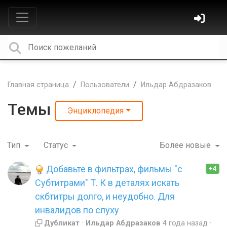
Главная страница
Пользователи
Ильдар Абдразаков
Темы
Энциклопедия
Тип
Статус
Более новые
Добавьте в фильтрах, фильмы "с
+4
Субтитрами" Т. К в деталях искать
скбтитры долго, и неудобно. Для
инвалидов по слуху
Дубликат
Ильдар Абдразаков
4 года назад